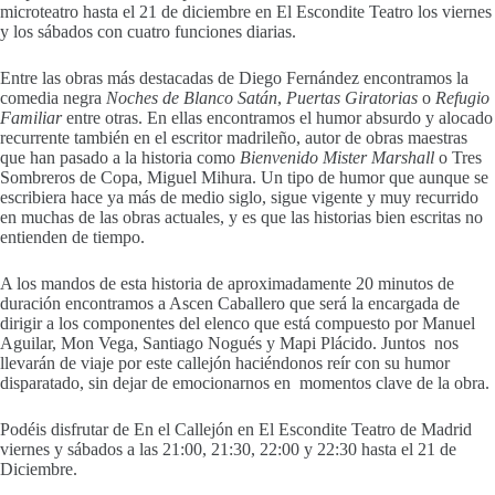
microteatro hasta el 21 de diciembre en El Escondite Teatro los viernes
y los sábados con cuatro funciones diarias.
Entre las obras más destacadas de Diego Fernández encontramos la
comedia negra
Noches de Blanco Satán
,
Puertas Giratorias
o
Refugio
Familiar
entre otras. En ellas encontramos el humor absurdo y alocado
recurrente también en el escritor madrileño, autor de obras maestras
que han pasado a la historia como
Bienvenido Mister Marshall
o Tres
Sombreros de Copa, Miguel Mihura. Un tipo de humor que aunque se
escribiera hace ya más de medio siglo, sigue vigente y muy recurrido
en muchas de las obras actuales, y es que las historias bien escritas no
entienden de tiempo.
A los mandos de esta historia de aproximadamente 20 minutos de
duración encontramos a Ascen Caballero que será la encargada de
dirigir a los componentes del elenco que está compuesto por Manuel
Aguilar, Mon Vega, Santiago Nogués y Mapi Plácido. Juntos nos
llevarán de viaje por este callejón haciéndonos reír con su humor
disparatado, sin dejar de emocionarnos en momentos clave de la obra.
Podéis disfrutar de En el Callejón en El Escondite Teatro de Madrid
viernes y sábados a las 21:00, 21:30, 22:00 y 22:30 hasta el 21 de
Diciembre.