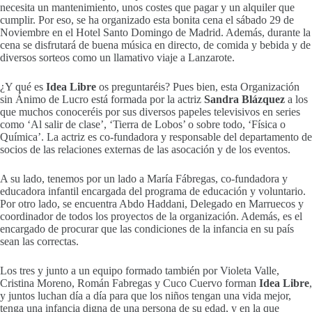
necesita un mantenimiento, unos costes que pagar y un alquiler que
cumplir. Por eso, se ha organizado esta bonita cena el sábado 29 de
Noviembre en el Hotel Santo Domingo de Madrid. Además, durante la
cena se disfrutará de buena música en directo, de comida y bebida y de
diversos sorteos como un llamativo viaje a Lanzarote.
¿Y qué es
Idea Libre
os preguntaréis? Pues bien, esta Organización
sin Ánimo de Lucro está formada por la actriz
Sandra Blázquez
a los
que muchos conoceréis por sus diversos papeles televisivos en series
como ‘Al salir de clase’, ‘Tierra de Lobos’ o sobre todo, ‘Física o
Química’. La actriz es co-fundadora y responsable del departamento de
socios de las relaciones externas de las asocación y de los eventos.
A su lado, tenemos por un lado a María Fábregas, co-fundadora y
educadora infantil encargada del programa de educación y voluntario.
Por otro lado, se encuentra Abdo Haddani, Delegado en Marruecos y
coordinador de todos los proyectos de la organización. Además, es el
encargado de procurar que las condiciones de la infancia en su país
sean las correctas.
Los tres y junto a un equipo formado también por Violeta Valle,
Cristina Moreno, Román Fabregas y Cuco Cuervo forman
Idea Libre
,
y juntos luchan día a día para que los niños tengan una vida mejor,
tenga una infancia digna de una persona de su edad, y en la que